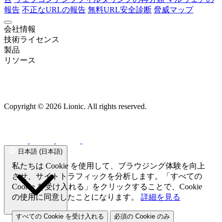
報告
不正なURLの報告
無料URL安全診断
脅威マップ
会社情報
会社概要
技術ライセンス
ニュース
採用情報
利用規約
プライバシーポリシー
概要
製品
ネットワークセキュリティ
次世代ファイアウォール
リソース
ネットワークセキュリティ概要
次世代ファイアウォール概要
ダウンロード
メールマガジン登録
Pico-UTM 100
AI 搭載アンチウイルス
よくある質問
Tera-UTM 12
誤検知の報
侵入
防御システム（IPS）
Dual Ark-UTM 16
告
ウェブコンテンツフィルタリングの再分類
LionFilter 200
ウェブ脅威防御
集中管理システム (CMS)
マルウェアの
導入
ネットワーク行動制御
事例
報告
不正なURLの報告
無料URL安全診断
脅威マップ
アプリケーションの可視化と制御
エンドポイントセキュリティ
閲覧内容の分類・制御
機
Copyright © 2026 Lionic. All rights reserved.
器識別
Lionic モバイル向けアンチウイルス（Android版）
Lionic モ
トラフィック管理
バイルセキュリティ（iOS版）
Lionic セキュアブラウザ
クオリティ・オブ・サービス (QoS)
Lionic Android／iOS対応 セキュアQRコードスキャナー
端末向けソフトウェア開発キット（SDK）
日本語 (日本語)
FamilySafe アプリ
導入事例
私たちは Cookie を使用して、ブラウジング体験を向上
導入事例概要
通信事業
通信事業者
SD-WANソリューション
させ、サイトトラフィックを分析します。「すべての
UTM
Cookie を受け入れる」をクリックすることで、Cookie
の使用に同意したことになります。
詳細を見る
すべての Cookie を受け入れる
必須の Cookie のみ