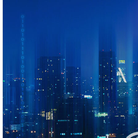
クオリティ・オブ・サービス (QoS)
導入事例
導入事例概要
通信事業
通信事業者
SD-WANソリューション
UTM
次世代ファイアウォール
次世代ファイアウォール概要
Pico-UTM 100
Tera-UTM 12
Dual Ark-UTM 16
LionFilter 200
集中管理システム (CMS)
導入
事例
エンドポイントセキュリティ
Lionic モバイル向けアンチウイルス（Android版）
Lionic モ
バイルセキュリティ（iOS版）
Lionic セキュアブラウザ
Lionic Android／iOS対応 セキュアQRコードスキャナー
リソース