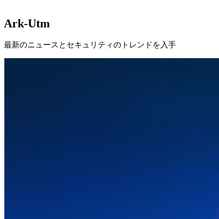
プ
会社情報
Ark-Utm
会社概要
ニュース
採用情報
利用規約
プライバシーポリシー
最新のニュースとセキュリティのトレンドを入手
概要
ネットワークセキュリティ
ネットワークセキュリティ概要
AI 搭載アンチウイルス
侵入
防御システム（IPS）
ウェブ脅威防御
端末向けソフトウェア開発キット（SDK）
FamilySafe アプリ
ネットワーク行動制御
アプリケーションの可視化と制御
閲覧内容の分類・制御
機
器識別
トラフィック管理