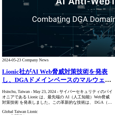
2024-05-23
Company News
Lionic社がAI Web脅威対策技術を発表
し、DGAドメインベースのマルウェ
ア、ボットネットを防止します
Hsinchu, Taiwan - May 23, 2024 - サイバーセキュリティのパイ
オニアである Lionic は、最先端の AI（人工知能）Web脅威
対策技術 を発表しました。この革新的な技術は、 DGA（ド
メイン生成アルゴリズ …
Global
Taiwan
Lionic