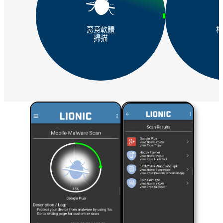
流量管理
惡意軟體
權
服務品質與頻寬管理（QoS）
掃描
成功案例
成功案例概述
電信業
電信服務商
SD-WAN 解決方案
UTM
次世代防火牆
次世代防火牆概述
Pico-UTM 100
Tera-UTM 12
Dual Ark-UTM
16
LionFilter 200
中央管理系統 (CMS)
成功案例
端點安全
Lionic 行動裝置防毒軟體 (Android版)
Lionic 行動安全防護
(iOS版)
Lionic 網路安全瀏覽器
Lionic Android/iOS 安全QR
Code掃描工具