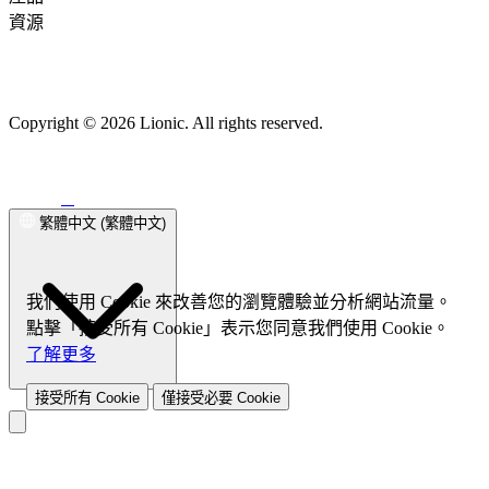
網路安全
次世代防火牆
資源
網路安全解決方案概述
次世代防火牆概述
下載專區
訂閱電子報
Pico-UTM 100
常見問題
AI 人工智慧防毒引擎
回報誤判
Tera-UTM 12
調整網址分類
入侵防護系統
Dual Ark-UTM
回報
(IPS)
16
惡意軟體
LionFilter 200
網路威脅防護
回報惡意網址
中央管理系統 (CMS)
免費網址檢查
成功案例
威脅地圖
行為管理
端點安全
Copyright © 2026 Lionic. All rights reserved.
應用程式可視化與控制
Lionic 行動裝置防毒軟體 (Android版)
網頁內容過濾
Lionic 行動安全防護
裝置辨識
流量管理
(iOS版)
Lionic 網路安全瀏覽器
Lionic Android/iOS 安全QR
服務品質與頻寬管理（QoS）
Code掃描工具
端點解決方案 (SDK)
繁體中文 (繁體中文)
Family Safe APP
成功案例
成功案例概述
電信業
電信服務商
SD-WAN 解決方案
UTM
我們使用 Cookie 來改善您的瀏覽體驗並分析網站流量。
點擊「接受所有 Cookie」表示您同意我們使用 Cookie。
了解更多
接受所有 Cookie
僅接受必要 Cookie