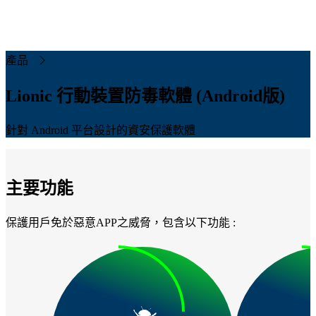
惡意軟體
回報惡意網址
免費網址檢查服務
威脅地圖
公司
產品
關於鴻璟
最新消息
職業機會
使用條款
隱私政策
Lionic 行動裝置防毒軟體 (Android版)
概述
針對 Android 平台設計的資安保護軟體
網路安全
網路安全解決方案概述
AI 人工智慧防毒引擎
入侵防護系統
主要功能
(IPS)
網路威脅防護
保護用戶免於惡意APP之威脅，包含以下功能 :
端點解決方案 (SDK)
Family Safe APP
行為管理
應用程式可視化與控制
網頁內容過濾
裝置辨識