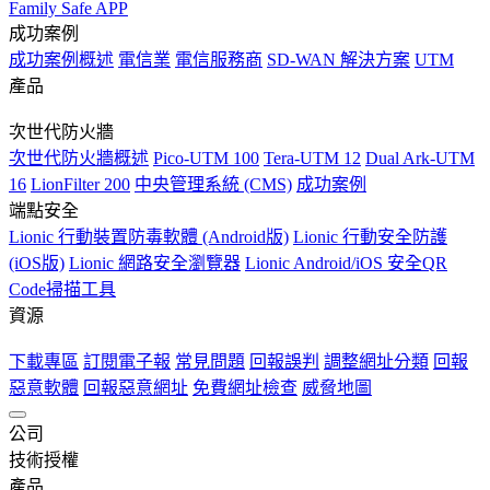
Family Safe APP
成功案例
成功案例概述
電信業
電信服務商
SD-WAN 解決方案
UTM
產品
次世代防火牆
次世代防火牆概述
Pico-UTM 100
Tera-UTM 12
Dual Ark-UTM
16
LionFilter 200
中央管理系統 (CMS)
成功案例
端點安全
Lionic 行動裝置防毒軟體 (Android版)
Lionic 行動安全防護
(iOS版)
Lionic 網路安全瀏覽器
Lionic Android/iOS 安全QR
Code掃描工具
資源
下載專區
訂閱電子報
常見問題
回報誤判
調整網址分類
回報
惡意軟體
回報惡意網址
免費網址檢查
威脅地圖
公司
關於鴻璟
技術授權
最新消息
職業機會
使用條款
隱私政策
概述
產品