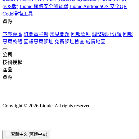
(iOS版)
Lionic 網路安全瀏覽器
Lionic Android/iOS 安全QR
Code掃描工具
資源
下載專區
訂閱電子報
常見問題
回報誤判
調整網址分類
回報
惡意軟體
回報惡意網址
免費網址檢查
威脅地圖
公司
關於鴻璟
技術授權
最新消息
職業機會
使用條款
隱私政策
概述
產品
網路安全
次世代防火牆
資源
網路安全解決方案概述
次世代防火牆概述
下載專區
訂閱電子報
Pico-UTM 100
常見問題
AI 人工智慧防毒引擎
回報誤判
Tera-UTM 12
調整網址分類
入侵防護系統
Dual Ark-UTM
回報
(IPS)
16
惡意軟體
LionFilter 200
網路威脅防護
回報惡意網址
中央管理系統 (CMS)
免費網址檢查
成功案例
威脅地圖
行為管理
端點安全
Copyright © 2026 Lionic. All rights reserved.
應用程式可視化與控制
Lionic 行動裝置防毒軟體 (Android版)
網頁內容過濾
Lionic 行動安全防護
裝置辨識
流量管理
(iOS版)
Lionic 網路安全瀏覽器
Lionic Android/iOS 安全QR
服務品質與頻寬管理（QoS）
Code掃描工具
端點解決方案 (SDK)
繁體中文 (繁體中文)
Family Safe APP