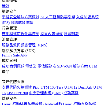
技術授權
概述
網路安全
網路安全解決方案概述
AI 人工智慧防毒引擎
入侵防護系統
(IPS)
網路威脅防護
行為管理
應用程式可視化與控制
網頁內容過濾
裝置辨識
流量管理
服務品質與頻寬管理（QoS）
端點解決方案 (SDK)
Family Safe APP
成功案例
成功案例概述
電信業
電信服務商
SD-WAN 解決方案
UTM
產品
次世代防火牆
次世代防火牆概述
Pico-UTM 100
Tera-UTM 12
Dual Ark-UTM
16
LionFilter 200
中央管理系統 (CMS)
成功案例
端點安全
Lionic 行動裝置防毒軟體 (Android版)
Lionic 行動安全防護