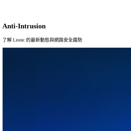
惡意軟體
回報惡意網址
免費網址檢查服務
威脅地圖
Anti-Intrusion
公司
關於鴻璟
最新消息
職業機會
使用條款
隱私政策
了解 Lionic 的最新動態與網路安全趨勢
概述
網路安全
網路安全解決方案概述
AI 人工智慧防毒引擎
入侵防護系統
(IPS)
網路威脅防護
端點解決方案 (SDK)
Family Safe APP
行為管理
應用程式可視化與控制
網頁內容過濾
裝置辨識