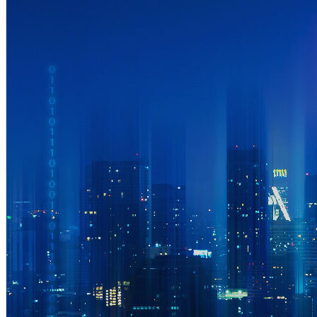
流量管理
服務品質與頻寬管理（QoS）
成功案例
成功案例概述
電信業
電信服務商
SD-WAN 解決方案
UTM
次世代防火牆
次世代防火牆概述
Pico-UTM 100
Tera-UTM 12
Dual Ark-UTM
16
LionFilter 200
中央管理系統 (CMS)
成功案例
端點安全
Lionic 行動裝置防毒軟體 (Android版)
Lionic 行動安全防護
(iOS版)
Lionic 網路安全瀏覽器
Lionic Android/iOS 安全QR
Code掃描工具